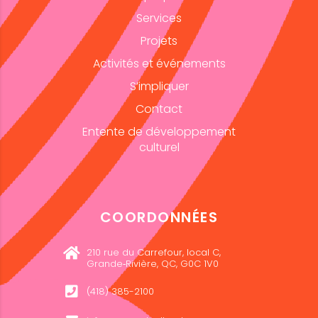
Services
Projets
Activités et événements
S’impliquer
Contact
Entente de développement
culturel
COORDONNÉES
210 rue du Carrefour, local C,
Grande‑Rivière, QC, G0C 1V0
(418) 385-2100