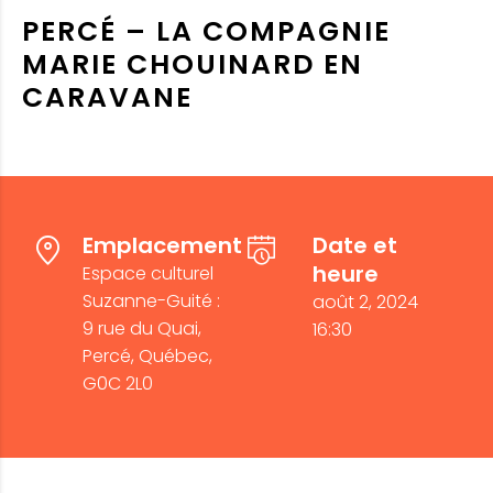
PERCÉ – LA COMPAGNIE
MARIE CHOUINARD EN
CARAVANE
Emplacement
Date et
heure
Espace culturel
Suzanne-Guité :
août 2, 2024
9 rue du Quai,
16:30
Percé, Québec,
G0C 2L0