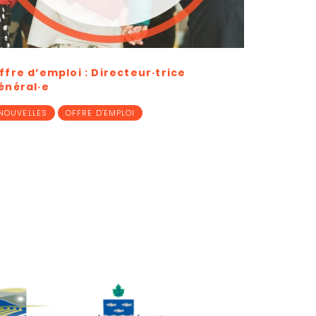
trice
Nouveaux équipements pour le M
Ouvert Chandler
EDC
NOUVELLES