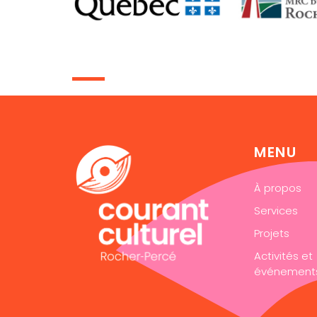
MENU
À propos
Services
Projets
Activités et
événement