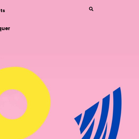
ts
quer