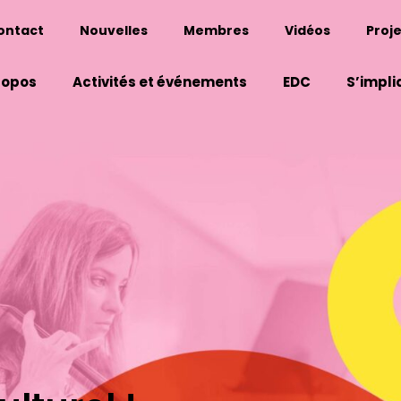
ontact
Nouvelles
Membres
Vidéos
Proje
ropos
Activités et événements
EDC
S’impli