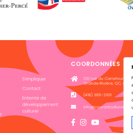
COORDONNÉES
S’impliquer
210 rue du Carrefour, loca
Grande‑Rivière, QC, G0C 
Contact
(418) 385-2100
Entente de
développement
info@courantculturel.co
culturel
s