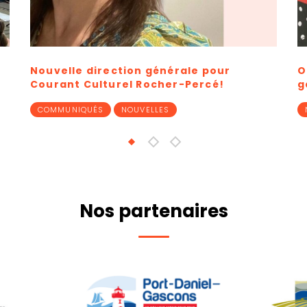
générale pour
Offre d’emploi : Directeur·
cher-Percé!
général·e
LES
NOUVELLES
OFFRE D'EMPLOI
Nos partenaires