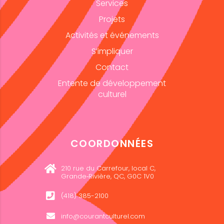
Services
Projets
Activités et événements
S’impliquer
Contact
Entente de développement
culturel
COORDONNÉES
210 rue du Carrefour, local C,
Grande‑Rivière, QC, G0C 1V0
(418) 385-2100
info@courantculturel.com