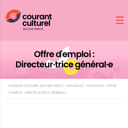
Offre d'emploi :
Directeur·trice général·e
COURANT CULTUREL ROCHER-PERCÉ
>
NOUVELLES
>
NOUVELLES
>
OFFRE
D’EMPLOI : DIRECTEUR·TRICE GÉNÉRAL·E