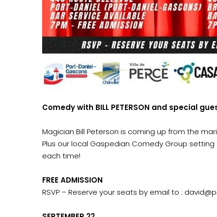
Comedy with BILL PETERSON and special gu
Magician Bill Peterson is coming up from the mar
Plus our local Gaspedian Comedy Group setting t
each time!
FREE ADMISSION
RSVP – Reserve your seats by email to :
david@pr
SEPTEMBER 22