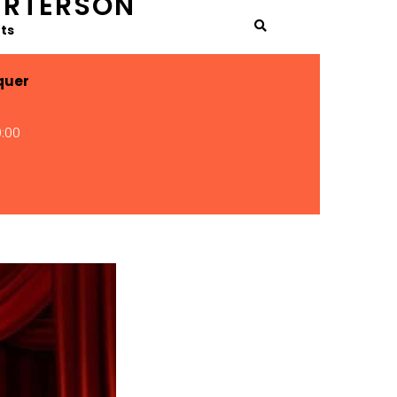
ERTERSON
ts
quer
:00