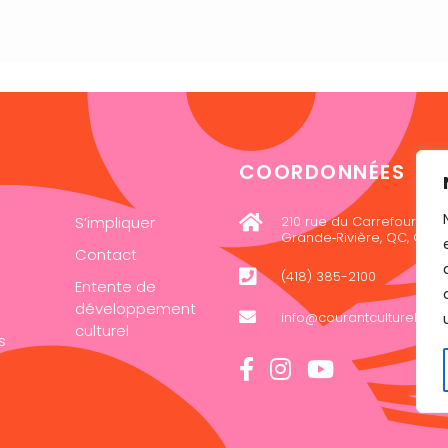
COORDONNÉES
S’impliquer
210 rue du Carrefour, loca
Grande‑Rivière, QC, G0C 
Contact
(418) 385-2100
Entente de
développement
info@courantculturel.co
culturel
s