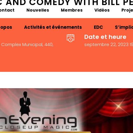
C AND COMEDY WITH BILL P
ontact
Nouvelles
Membres
Vidéos
Proje
ropos
Activités et événements
EDC
S’impli
Date et heure
Complex Municipal, 440,
septembre 22, 2023 19