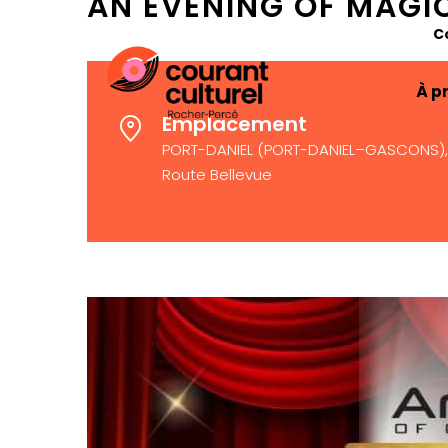
AN EVENING OF MAGI
C
À p
Emplacement
PORT-DANIEL (PORT-DANIEL–GASCONS), 
Route Bellevue