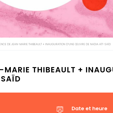
NCE DE JEAN-MARIE THIBEAULT + INAUGURATION D’UNE ŒUVRE DE NADIA AÏT-SAÏD
-MARIE THIBEAULT + INAUG
-SAÏD
Date et heure