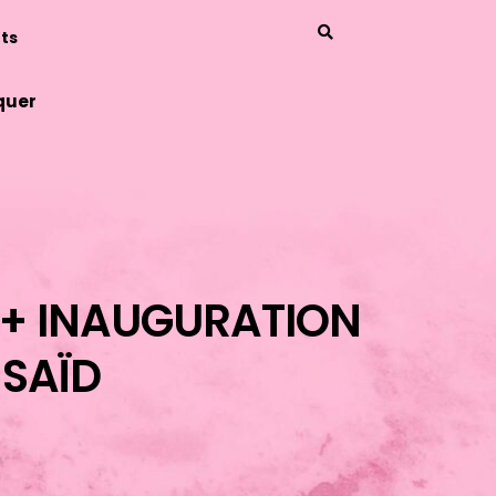
ts
quer
 + INAUGURATION
-SAÏD