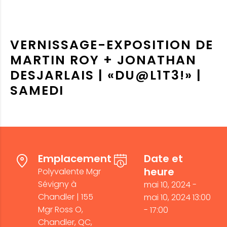
VERNISSAGE-EXPOSITION DE
MARTIN ROY + JONATHAN
DESJARLAIS | «DU@L1T3!» |
SAMEDI
Emplacement
Date et
heure
Polyvalente Mgr
Sévigny à
mai 10, 2024 -
Chandler | 155
mai 10, 2024 13:00
Mgr Ross O,
- 17:00
Chandler, QC,