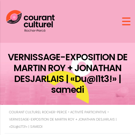
VERNISSAGE-EXPOSITION DE
MARTIN ROY + JONATHAN
DESJARLAIS | «Du@l1t3!» |
samedi
COURANT CULTUREL ROCHER-PERCÉ
>
ACTIVITÉ PARTICIPATIVE
>
VERNISSAGE-EXPOSITION DE MARTIN ROY + JONATHAN DESJARLAIS |
«DU@L1T3!» | SAMEDI