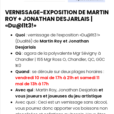
VERNISSAGE-EXPOSITION DE MARTIN
ROY + JONATHAN DESJARLAIS |
«Du@l1t3!»
Quoi
: vernissage de l’exposition «Du@l1t3 !»
(Dualité) de
Martin Roy et Jonathan
Desjarlais
Où
: agora de la polyvalente Mgr Sévigny à
Chandler | 155 Mgr Ross O, Chandler, QC, G0C
1K0
Quand
: se déroule sur deux plages horaires :
vendredi 10 mai de 17h à 21h et samedi 11
mai de 13h à 17h
Avec qui
: Martin Roy, Jonathan Desjarlais
et
vous joueurs et joueuses du jeu artistique
Avec quoi : Ceci est un vernissage sans alcool,
vous pourrez donc apporter vos boissons non