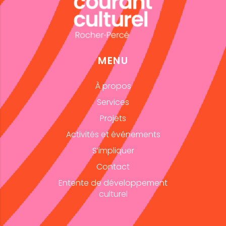
MENU
À propos
Services
Projets
Activités et événements
S’impliquer
Contact
Entente de développement
culturel