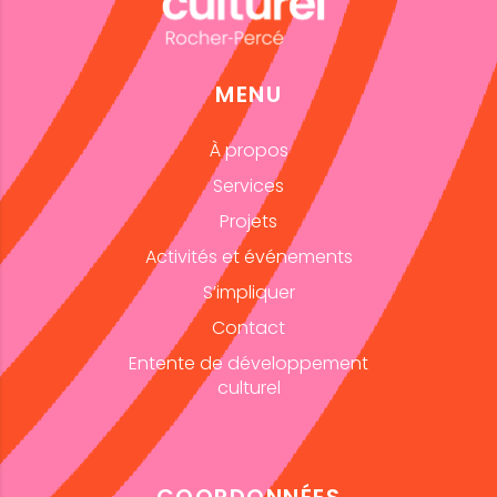
MENU
À propos
Services
Projets
Activités et événements
S’impliquer
Contact
Entente de développement
culturel