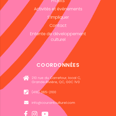
Projets
Activités et événements
S’impliquer
Contact
Entente de développement
culturel
COORDONNÉES
210 rue du Carrefour, local C,
Grande‑Rivière, QC, G0C 1V0
(418) 385-2100
info@courantculturel.com