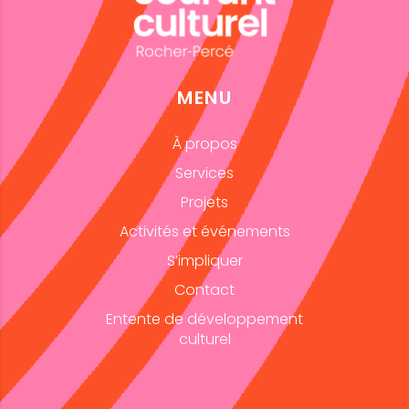
MENU
À propos
Services
Projets
Activités et événements
S’impliquer
Contact
Entente de développement
culturel