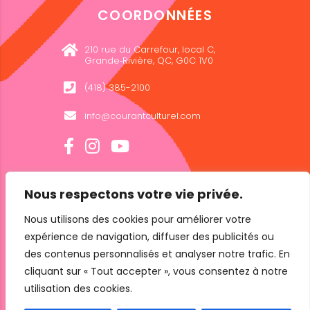
COORDONNÉES
210 rue du Carrefour, local C,
Grande‑Rivière, QC, G0C 1V0
(418) 385-2100
info@courantculturel.com
Nous respectons votre vie privée.
INFOLETTRE
Nous utilisons des cookies pour améliorer votre
expérience de navigation, diffuser des publicités ou
des contenus personnalisés et analyser notre trafic. En
cliquant sur « Tout accepter », vous consentez à notre
utilisation des cookies.