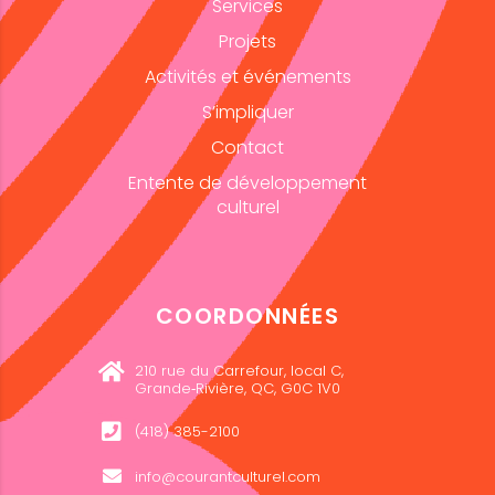
Services
Projets
Activités et événements
S’impliquer
Contact
Entente de développement
culturel
COORDONNÉES
210 rue du Carrefour, local C,
Grande‑Rivière, QC, G0C 1V0
(418) 385-2100
info@courantculturel.com