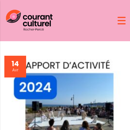
14
Avr