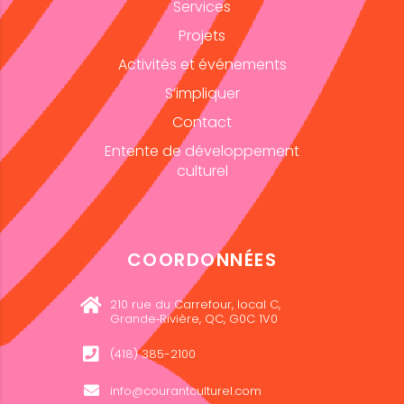
Services
Projets
Activités et événements
S’impliquer
Contact
Entente de développement
culturel
COORDONNÉES
210 rue du Carrefour, local C,
Grande‑Rivière, QC, G0C 1V0
(418) 385-2100
info@courantculturel.com