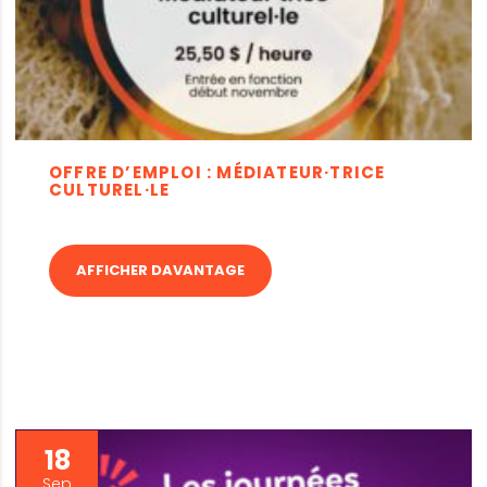
OFFRE D’EMPLOI : MÉDIATEUR·TRICE
CULTUREL·LE
AFFICHER DAVANTAGE
18
Sep